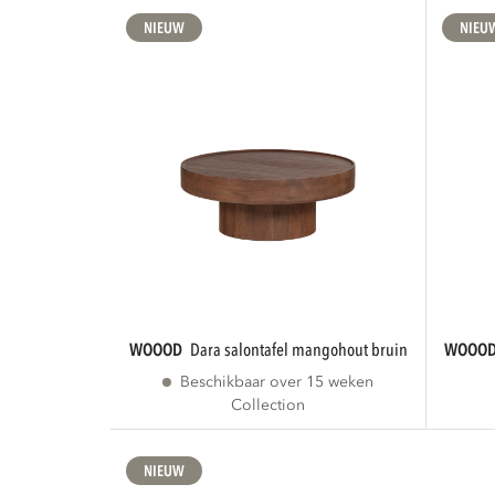
NIEUW
NIEU
WOOOD
dara salontafel mangohout bruin
WOOO
Beschikbaar over 15 weken
Collection
NIEUW