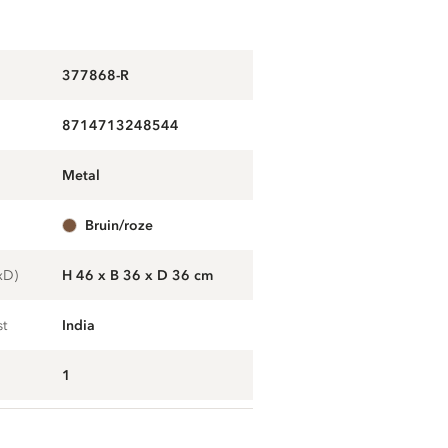
377868-R
8714713248544
metal
bruin/roze
xD)
H 46 x B 36 x D 36 cm
st
India
1