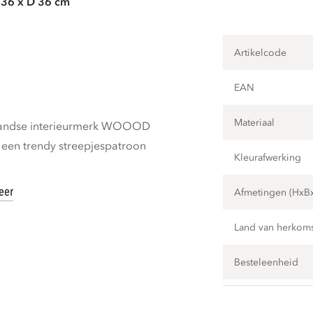
 36 x D 36 cm
Artikelcode
EAN
Materiaal
erlandse interieurmerk WOOOD
t een trendy streepjespatroon
Kleurafwerking
eer
Afmetingen (HxB
Land van herkom
Besteleenheid