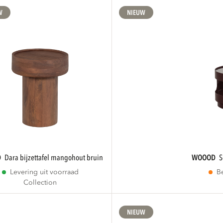
W
NIEUW
D
dara bijzettafel mangohout bruin
WOOOD
Levering uit voorraad
B
Collection
NIEUW