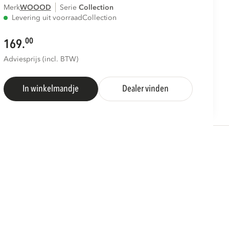
Merk
WOOOD
Serie
collection
Levering uit voorraad
Collection
00
169.
Adviesprijs (incl. BTW)
In winkelmandje
Dealer vinden
S