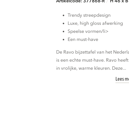
Artikelcode: 377868-R
H 46 x B
Trendy streepdesign
Luxe, high gloss afwerking
Speelse vormen/li>
Een must-have
De Ravo bijzettafel van het Ned
is een echte must-have. Ravo heef
in vrolijke, warme kleuren. Deze...
Lees m