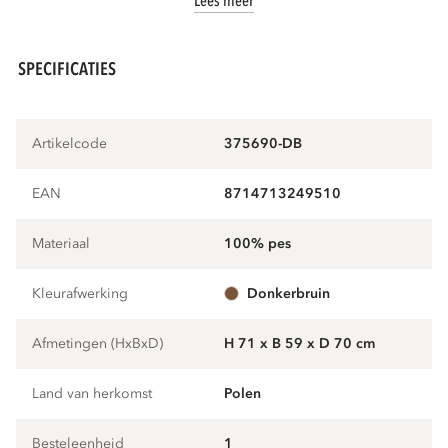
Lees meer
SPECIFICATIES
Artikelcode
375690-DB
EAN
8714713249510
Materiaal
100% pes
Kleurafwerking
donkerbruin
Afmetingen (HxBxD)
H 71 x B 59 x D 70 cm
Land van herkomst
Polen
Besteleenheid
1