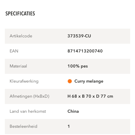
SPECIFICATIES
Artikelcode
373539-CU
EAN
8714713200740
Materiaal
100% pes
Kleurafwerking
curry melange
Afmetingen (HxBxD)
H 68 x B 70 x D 77 cm
Land van herkomst
China
Besteleenheid
1