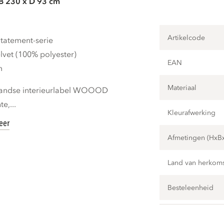
 B 230 x D 93 cm
Artikelcode
tatement-serie
lvet (100% polyester)
EAN
m
Materiaal
rlandse interieurlabel WOOOD
e,...
Kleurafwerking
eer
Afmetingen (HxB
Land van herkom
Besteleenheid