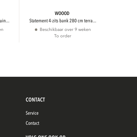
WOOOD
uin...
statement 4-zits bank 280 cm terra...
en
Beschikbaar over 9 weken
To order
CONTACT
Service
Contact