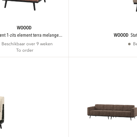
WOOOD
ent 1-zits element terra melange...
WOOOD
st
Beschikbaar over 9 weken
B
To order