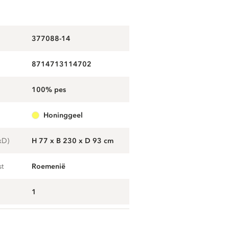
377088-14
8714713114702
100% pes
honinggeel
xD)
H 77 x B 230 x D 93 cm
st
Roemenië
1