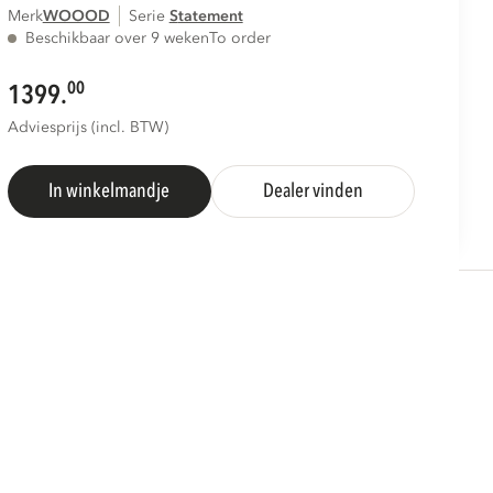
Merk
WOOOD
Serie
statement
Beschikbaar over 9 weken
To order
00
1399.
Adviesprijs (incl. BTW)
In winkelmandje
Dealer vinden
S