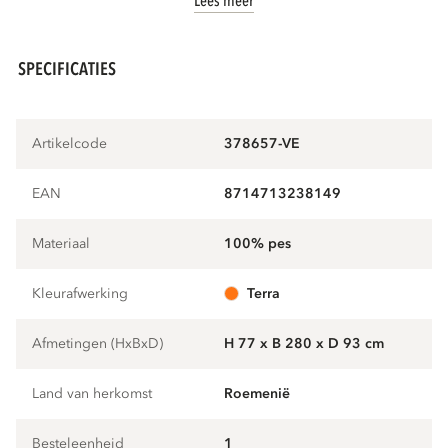
Lees meer
SPECIFICATIES
Artikelcode
378657-VE
EAN
8714713238149
Materiaal
100% pes
Kleurafwerking
terra
Afmetingen (HxBxD)
H 77 x B 280 x D 93 cm
Land van herkomst
Roemenië
Besteleenheid
1