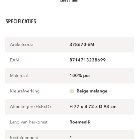
Lees meer
SPECIFICATIES
Artikelcode
378670-EM
EAN
8714713238699
Materiaal
100% pes
Kleurafwerking
beige melange
Afmetingen (HxBxD)
H 77 x B 72 x D 93 cm
Land van herkomst
Roemenië
Besteleenheid
1