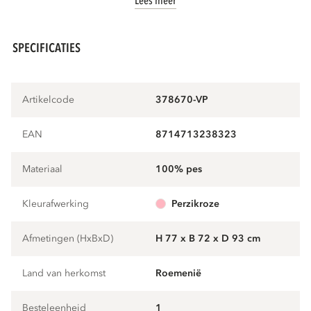
Lees meer
SPECIFICATIES
Artikelcode
378670-VP
EAN
8714713238323
Materiaal
100% pes
Kleurafwerking
perzikroze
Afmetingen (HxBxD)
H 77 x B 72 x D 93 cm
Land van herkomst
Roemenië
Besteleenheid
1