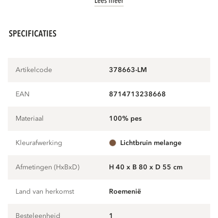
Lees meer
SPECIFICATIES
Artikelcode
378663-LM
EAN
8714713238668
Materiaal
100% pes
Kleurafwerking
lichtbruin melange
Afmetingen (HxBxD)
H 40 x B 80 x D 55 cm
Land van herkomst
Roemenië
Besteleenheid
1