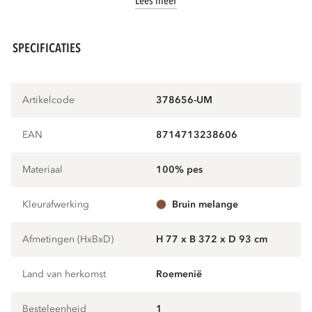
Lees meer
SPECIFICATIES
Artikelcode
378656-UM
EAN
8714713238606
Materiaal
100% pes
Kleurafwerking
bruin melange
Afmetingen (HxBxD)
H 77 x B 372 x D 93 cm
Land van herkomst
Roemenië
Besteleenheid
1