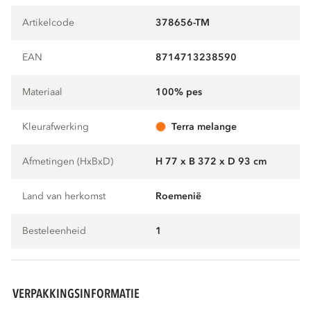
Artikelcode
378656-TM
EAN
8714713238590
Materiaal
100% pes
Kleurafwerking
terra melange
Afmetingen (HxBxD)
H 77 x B 372 x D 93 cm
Land van herkomst
Roemenië
Besteleenheid
1
VERPAKKINGSINFORMATIE