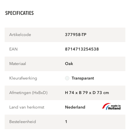
SPECIFICATIES
Artikelcode
377958-TP
EAN
8714713254538
Materiaal
oak
Kleurafwerking
transparant
Afmetingen (HxBxD)
H 74 x B 79 x D 73 cm
Land van herkomst
Nederland
Besteleenheid
1