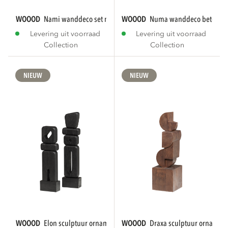
WOOOD
nami wanddeco set metaal nikkel
WOOOD
numa wanddeco betonloo
Levering uit voorraad
Levering uit voorraad
Collection
Collection
NIEUW
NIEUW
WOOOD
elon sculptuur ornamenten hout zwart...
WOOOD
draxa sculptuur ornamen