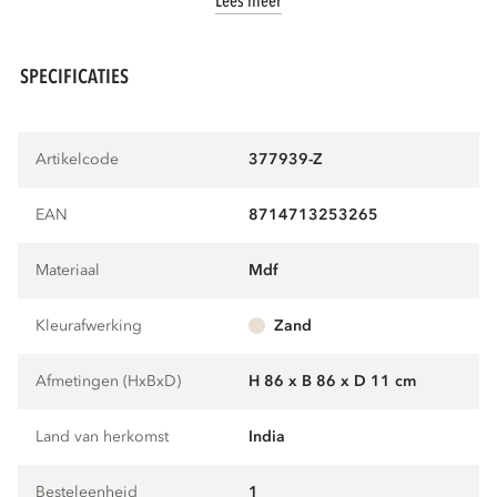
Lees meer
SPECIFICATIES
Artikelcode
377939-Z
EAN
8714713253265
Materiaal
mdf
Kleurafwerking
zand
Afmetingen (HxBxD)
H 86 x B 86 x D 11 cm
Land van herkomst
India
Besteleenheid
1