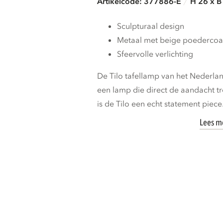
Artikelcode: 377886-E
H 26 x B
Sculpturaal design
Metaal met beige poedercoa
Sfeervolle verlichting
De Tilo tafellamp van het Nederl
een lamp die direct de aandacht tr
is de Tilo een echt statement piece
Lees m