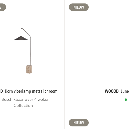
W
NIEUW
OD
korn vloerlamp metaal chroom
WOOOD
lum
Beschikbaar over 4 weken
Collection
NIEUW