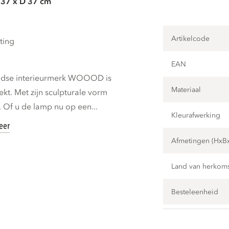
 37 x D 37 cm
Artikelcode
ting
EAN
andse interieurmerk WOOOD is
Materiaal
ekt. Met zijn sculpturale vorm
. Of u de lamp nu op een...
Kleurafwerking
eer
Afmetingen (HxB
Land van herkom
Besteleenheid