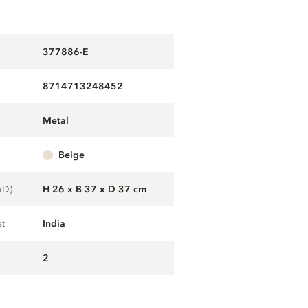
377886-E
8714713248452
metal
beige
xD)
H 26 x B 37 x D 37 cm
st
India
2