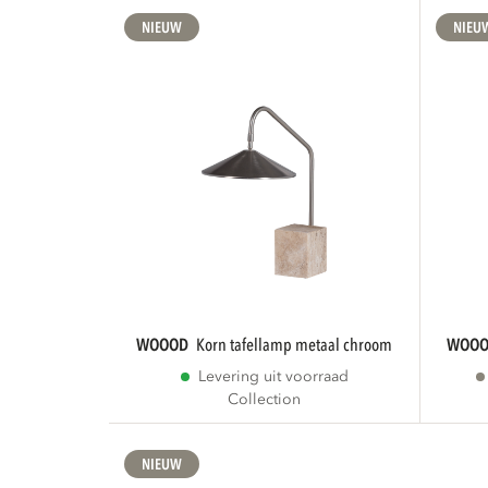
NIEUW
NIEU
WOOOD
korn tafellamp metaal chroom
WOO
Levering uit voorraad
Collection
NIEUW