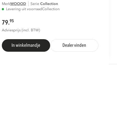
Merk
WOOOD
Serie
collection
Levering uit voorraad
Collection
95
79.
Adviesprijs (incl. BTW)
In winkelmandje
Dealer vinden
S