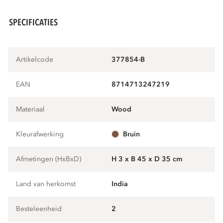
SPECIFICATIES
Artikelcode
377854-B
EAN
8714713247219
Materiaal
wood
Kleurafwerking
bruin
Afmetingen (HxBxD)
H 3 x B 45 x D 35 cm
Land van herkomst
India
Besteleenheid
2