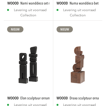
WOOOD
nami wanddeco set metaal nikkel
WOOOD
numa wanddeco betonloo
Levering uit voorraad
Levering uit voorraad
Collection
Collection
NIEUW
NIEUW
WOOOD
elon sculptuur ornamenten hout zwart...
WOOOD
draxa sculptuur ornamen
Levering uit voorraad
Levering uit voorraad