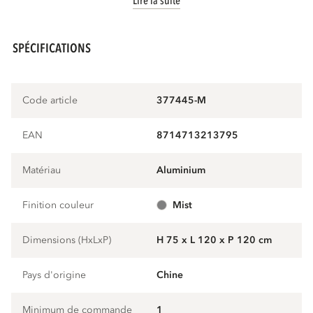
Lire la suite
SPÉCIFICATIONS
Code article
377445-M
EAN
8714713213795
Matériau
aluminium
Finition couleur
mist
Dimensions (HxLxP)
H 75 x L 120 x P 120 cm
Pays d'origine
Chine
Minimum de commande
1