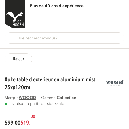
Plus de 40 ans d'expérience
Retour
auke table d exterieur en aluminium mist
75xø120cm
Marque
WOOOD
Gamme
collection
Livraison à partir du stock
Sale
00
599.00
519.