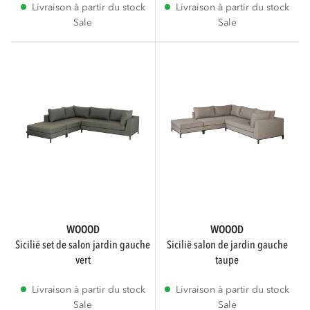
Livraison à partir du stock
Livraison à partir du stock
Sale
Sale
DIAMÈTRE
cm
cm
POIDS
kg
kg
WOOOD
WOOOD
sicilië set de salon jardin gauche
sicilië salon de jardin gauche
FORME
vert
taupe
Livraison à partir du stock
Livraison à partir du stock
Sale
Sale