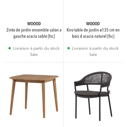
COULEUR
WOOOD
WOOOD
zinto de jardin ensemble salon a
kiro table de jardin ø135 cm en
gauche acacia sable [fsc]
bois d acacia naturel [fsc]
Naturel
1
Livraison à partir du stock
Livraison à partir du stock
Sale
Sale
Noir
1
Transparent
Montre plus
MATÉRIEL