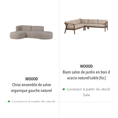
Montre plus
CONFORT D'ASSISE
Normal
1
WOOOD
Dur
biam salon de jardin en bois d
acacia naturel/sable [fsc]
WOOOD
chios ensemble de salon
Livraison à partir du stock
MOTIF
organique gauche naturel
Sale
Livraison à partir du stock
Sale
Uni
1