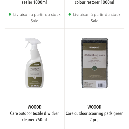
sealer 1000ml
colour restorer 1000ml
Livraison à partir du stock
Livraison à partir du stock
cm
cm
Sale
Sale
HAUTEUR
cm
cm
LONGUEUR
WOOOD
WOOOD
care outdoor textile & wicker
care outdoor scouring pads green
cm
cm
cleaner 750ml
2 pcs.