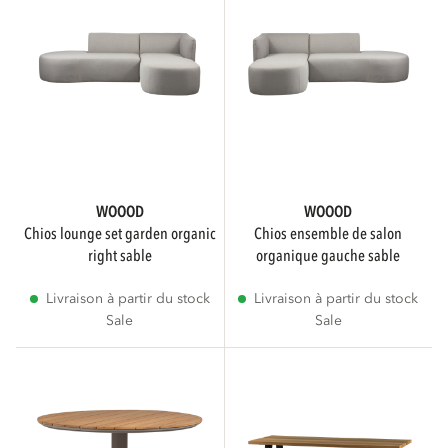
Autre
FSC
Afficher uniquement les produits FSC
WOOOD
WOOOD
chios lounge set garden organic
chios ensemble de salon
right sable
organique gauche sable
ASSEMBLAGE REQUIS
Livraison à partir du stock
Livraison à partir du stock
Sale
Sale
Assemblage requis
4
Aucun assemblage requis
1