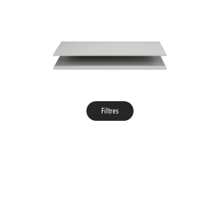
Filtres
WOOOD
étagères organize armoire 62cm pin mist [fsc]
Livraison à partir du stock
Sale