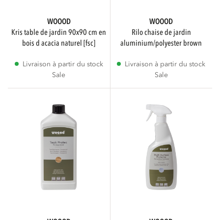
Aluminium
1
WOOOD
WOOOD
kris table de jardin 90x90 cm en
rilo chaise de jardin
bois d acacia naturel [fsc]
aluminium/polyester brown
Plastique
1
Livraison à partir du stock
Livraison à partir du stock
Sale
Sale
Métal
Montre plus
STATUT
Sale
5