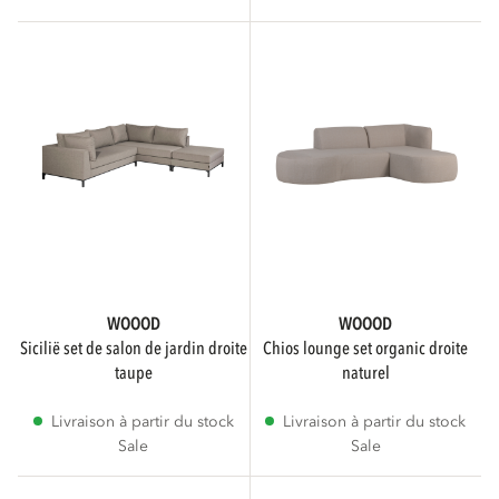
Ronde
Rectangle
Rectangulaire
NOMBRE DE PERSONNES
WOOOD
WOOOD
4
sicilië set de salon de jardin droite
chios lounge set organic droite
taupe
naturel
6
Livraison à partir du stock
Livraison à partir du stock
Sale
Sale
1