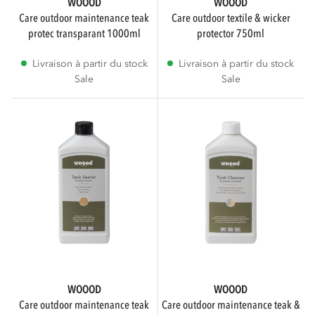
Indisponible
WOOOD
WOOOD
care outdoor maintenance teak
care outdoor textile & wicker
protec transparant 1000ml
protector 750ml
DISPONIBILITÉ
Livraison à partir du stock
Livraison à partir du stock
Sale
Sale
Disponible immédiatement
5
Non disponible
PRIX DE DÉTAIL SUGGÉRÉ
WOOOD
WOOOD
care outdoor maintenance teak
care outdoor maintenance teak &
LARGEUR