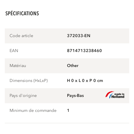
SPÉCIFICATIONS
Code article
372033-EN
EAN
8714713238460
Matériau
other
Dimensions (HxLxP)
H 0 x L 0 x P 0 cm
Pays d'origine
Pays-Bas
Minimum de commande
1