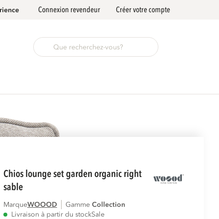
Connexion revendeur
Créer votre compte
rience
chios lounge set garden organic right
sable
Marque
WOOOD
Gamme
collection
Livraison à partir du stock
Sale