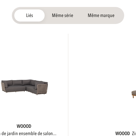
Liés
Même série
Même marque
WOOOD
ra de jardin ensemble de salon...
WOOOD
z