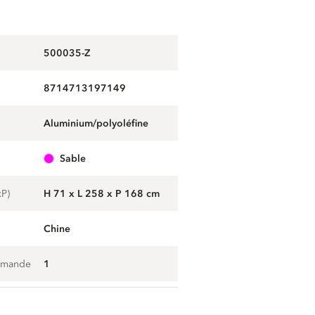
500035-Z
8714713197149
aluminium/polyoléfine
sable
xP)
H 71 x L 258 x P 168 cm
Chine
mmande
1