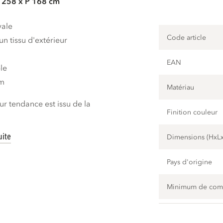
L 258 x P 168 cm
yale
Code article
un tissu d'extérieur
EAN
le
cm
Matériau
ur tendance est issu de la
Finition couleur
uite
Dimensions (HxL
Pays d'origine
Minimum de co