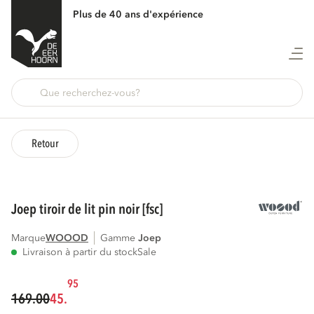
Plus de 40 ans d'expérience
Retour
joep tiroir de lit pin noir [fsc]
Marque
WOOOD
Gamme
joep
Livraison à partir du stock
Sale
95
169.00
45.