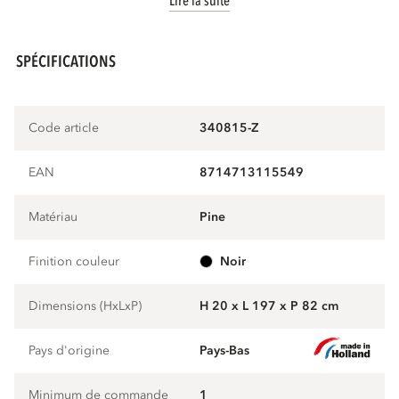
Lire la suite
SPÉCIFICATIONS
Code article
340815-Z
EAN
8714713115549
Matériau
pine
Finition couleur
noir
Dimensions (HxLxP)
H 20 x L 197 x P 82 cm
Pays d'origine
Pays-Bas
Minimum de commande
1