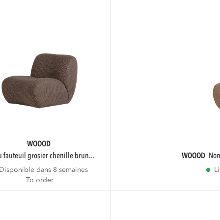
WOOOD
u fauteuil grosier chenille brun...
WOOOD
no
Disponible dans 8 semaines
L
To order