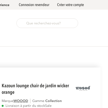
Connexion revendeur
Créer votre compte
rience
kazoun lounge chair de jardin wicker
orange
Marque
WOOOD
Gamme
collection
Livraison à partir du stock
Sale