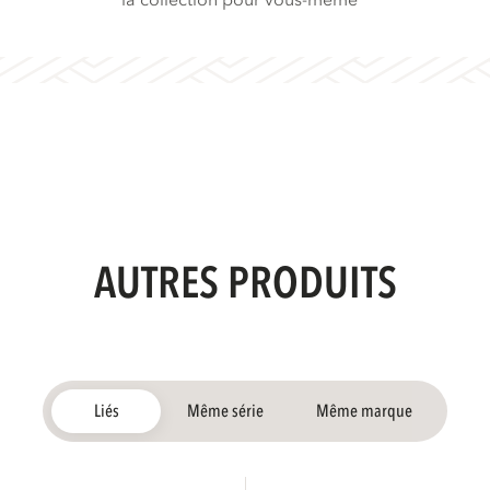
la collection pour vous-même
AUTRES PRODUITS
Liés
Même série
Même marque