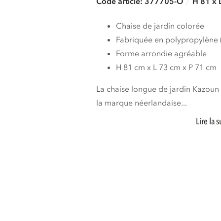
Code article: 377705-O
H 81 x 
Chaise de jardin colorée
Fabriquée en polypropylène (
Forme arrondie agréable
H 81 cm x L 73 cm x P 71 cm
La chaise longue de jardin Kazoun f
la marque néerlandaise...
Lire la s