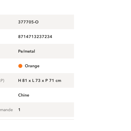
377705-O
8714713237234
pe/metal
orange
xP)
H 81 x L 73 x P 71 cm
Chine
mmande
1