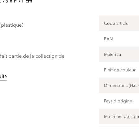
L 73 x P 71 cm
Code article
plastique)
EAN
Matériau
ait partie de la collection de
Finition couleur
uite
Dimensions (HxL
Pays d'origine
Minimum de co