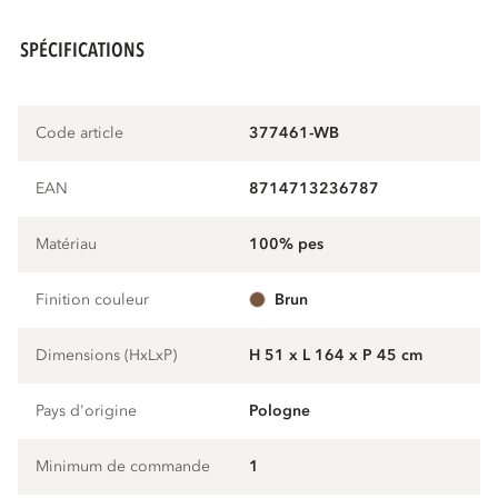
SPÉCIFICATIONS
Code article
377461-WB
EAN
8714713236787
Matériau
100% pes
Finition couleur
brun
Dimensions (HxLxP)
H 51 x L 164 x P 45 cm
Pays d'origine
Pologne
Minimum de commande
1