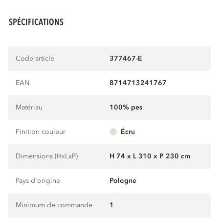
SPÉCIFICATIONS
Code article
377467-E
EAN
8714713241767
Matériau
100% pes
Finition couleur
écru
Dimensions (HxLxP)
H 74 x L 310 x P 230 cm
Pays d'origine
Pologne
Minimum de commande
1