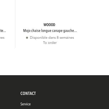
WOOOD
te...
mojo chaise longue canape gauche...
nes
Disponible dans 8 semaines
To order
CONTACT
Service