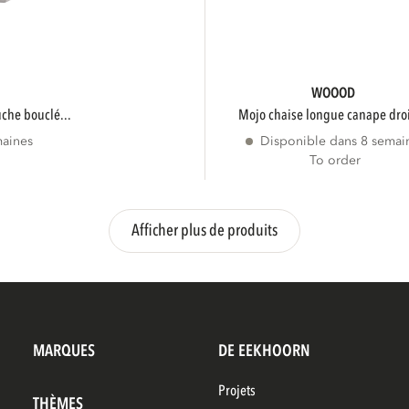
WOOOD
uche bouclé...
mojo chaise longue canape droi
maines
Disponible dans 8 semai
To order
Afficher plus de produits
MARQUES
DE EEKHOORN
Projets
THÈMES