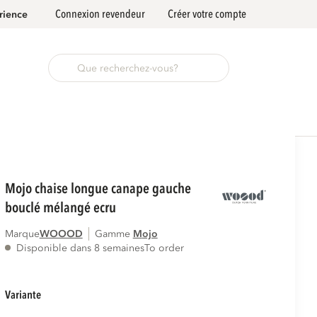
Connexion revendeur
Créer votre compte
rience
mojo chaise longue canape gauche
bouclé mélangé ecru
Marque
WOOOD
Gamme
mojo
Disponible dans 8 semaines
To order
variante