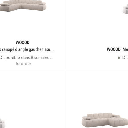
WOOOD
jo canapé d angle gauche tissu...
WOOOD
m
Disponible dans 8 semaines
Di
To order