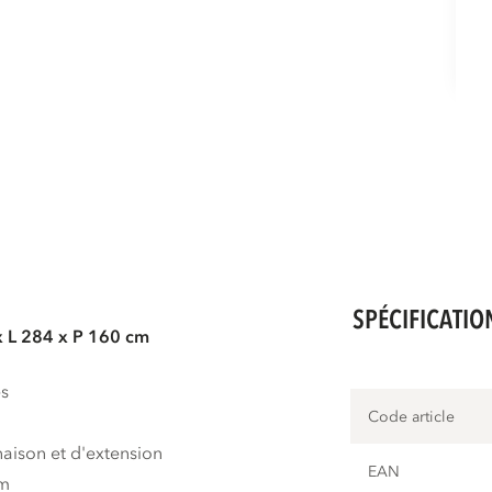
SPÉCIFICATIO
x L 284 x P 160 cm
es
Code article
naison et d'extension
EAN
cm