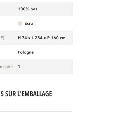
100% pes
écru
xP)
H 74 x L 284 x P 160 cm
Pologne
mmande
1
S SUR L'EMBALLAGE