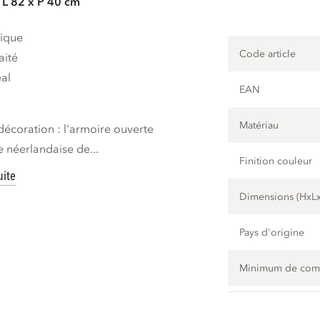
 L 82 x P 40 cm
dique
Code article
aité
al
EAN
m
Matériau
décoration : l'armoire ouverte
e néerlandaise de...
Finition couleur
uite
Dimensions (HxL
Pays d'origine
Minimum de co