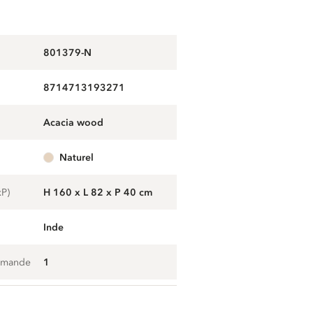
801379-N
8714713193271
acacia wood
naturel
xP)
H 160 x L 82 x P 40 cm
Inde
mmande
1