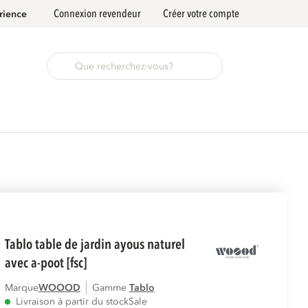
Connexion revendeur
Créer votre compte
rience
tablo table de jardin ayous naturel
avec a-poot [fsc]
Marque
WOOOD
Gamme
tablo
Livraison à partir du stock
Sale