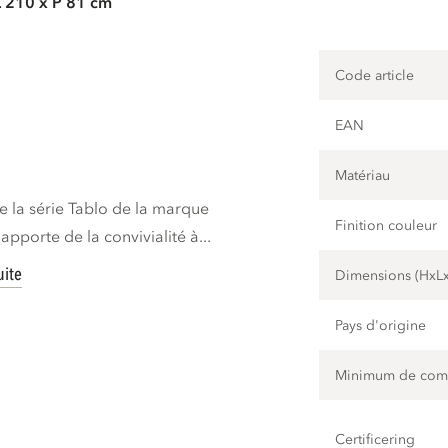
L 210 x P 81 cm
Code article
EAN
Matériau
de la série Tablo de la marque
Finition couleur
porte de la convivialité à...
uite
Dimensions (HxL
Pays d'origine
Minimum de co
Certificering