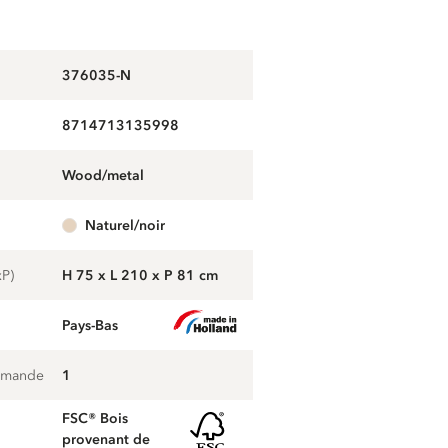
376035-N
8714713135998
wood/metal
naturel/noir
xP)
H 75 x L 210 x P 81 cm
Pays-Bas
mmande
1
FSC® Bois
provenant de