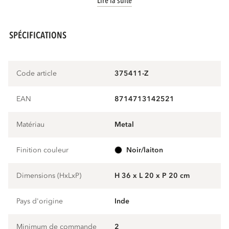
Lire la suite
SPÉCIFICATIONS
Code article
375411-Z
EAN
8714713142521
Matériau
metal
Finition couleur
noir/laiton
Dimensions (HxLxP)
H 36 x L 20 x P 20 cm
Pays d'origine
Inde
Minimum de commande
2