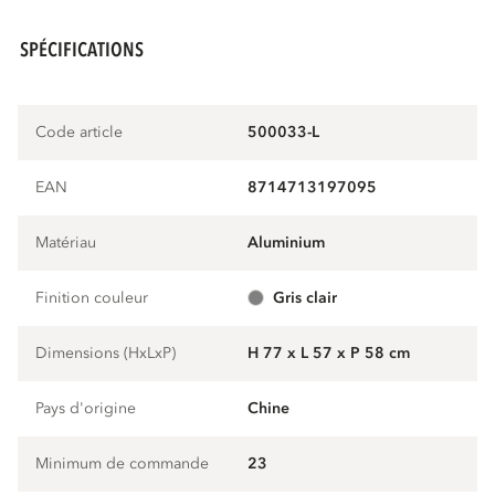
SPÉCIFICATIONS
Code article
500033-L
EAN
8714713197095
Matériau
aluminium
Finition couleur
gris clair
Dimensions (HxLxP)
H 77 x L 57 x P 58 cm
Pays d'origine
Chine
Minimum de commande
23