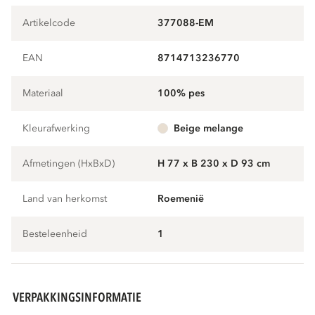
Artikelcode
377088-EM
EAN
8714713236770
Materiaal
100% pes
Kleurafwerking
beige melange
Afmetingen (HxBxD)
H 77 x B 230 x D 93 cm
Land van herkomst
Roemenië
Besteleenheid
1
VERPAKKINGSINFORMATIE