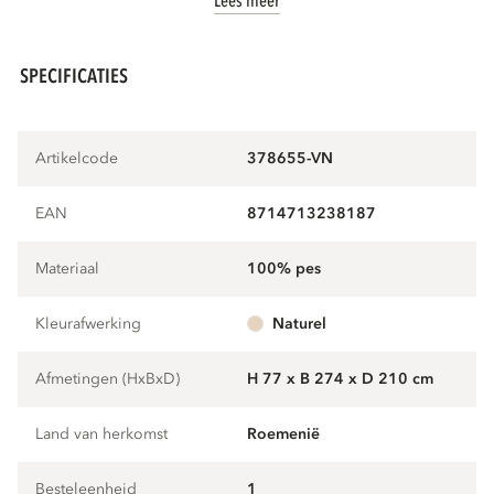
Lees meer
SPECIFICATIES
Artikelcode
378655-VN
EAN
8714713238187
Materiaal
100% pes
Kleurafwerking
naturel
Afmetingen (HxBxD)
H 77 x B 274 x D 210 cm
Land van herkomst
Roemenië
Besteleenheid
1