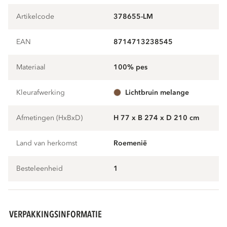
Artikelcode
378655-LM
EAN
8714713238545
Materiaal
100% pes
Kleurafwerking
lichtbruin melange
Afmetingen (HxBxD)
H 77 x B 274 x D 210 cm
Land van herkomst
Roemenië
Besteleenheid
1
VERPAKKINGSINFORMATIE