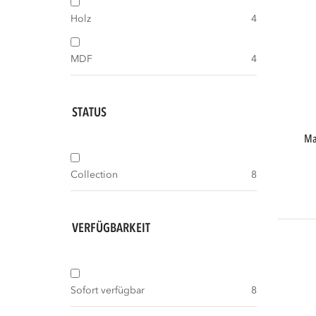
Holz
4
MDF
4
STATUS
maan couchtisch mdf dunkelbraun
Collection
8
VERFÜGBARKEIT
Sofort verfügbar
8