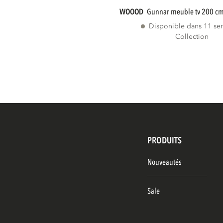
WOOOD
gunnar meuble tv 200 cm
Disponible dans 11 se
Collection
PRODUITS
Nouveautés
Sale