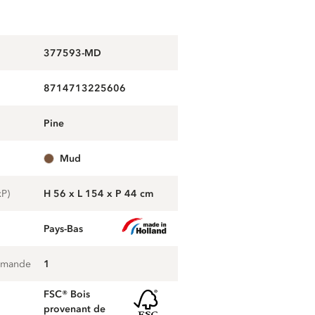
377593-MD
8714713225606
pine
mud
xP)
H 56 x L 154 x P 44 cm
Pays-Bas
mmande
1
FSC® Bois
provenant de