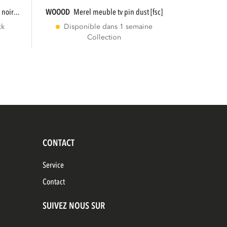
noir...
WOOOD
merel meuble tv pin dust [fsc]
ck
Disponible dans 1 semaine
Collection
CONTACT
Service
Contact
SUIVEZ NOUS SUR