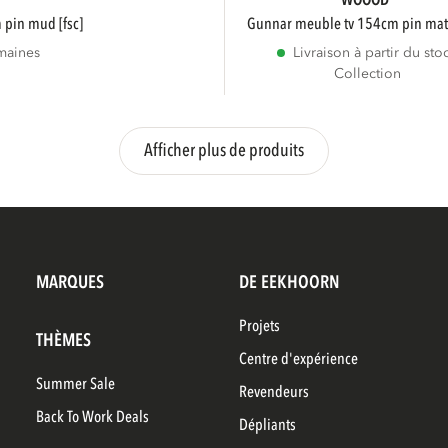
WOOOD
 pin mud [fsc]
gunnar meuble tv 154cm pin mat 
maines
Livraison à partir du sto
Collection
Afficher plus de produits
MARQUES
DE EEKHOORN
Projets
THÈMES
Centre d'expérience
Summer Sale
Revendeurs
Back To Work Deals
Dépliants