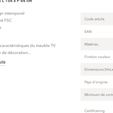
x L 154 x P 44 cm
gn intemporel
Code article
fié FSC
e
EAN
m
Matériau
s caractéristiques du meuble TV
 de décoration...
Finition couleur
uite
Dimensions (HxL
Pays d'origine
Minimum de co
Certificering