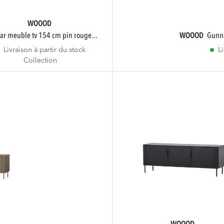
WOOOD
nar meuble tv 154 cm pin rouge...
WOOOD
gunn
Livraison à partir du stock
L
Collection