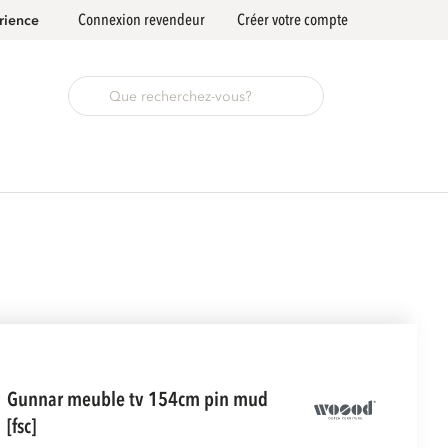
Connexion revendeur
Créer votre compte
rience
gunnar meuble tv 154cm pin mud
[fsc]