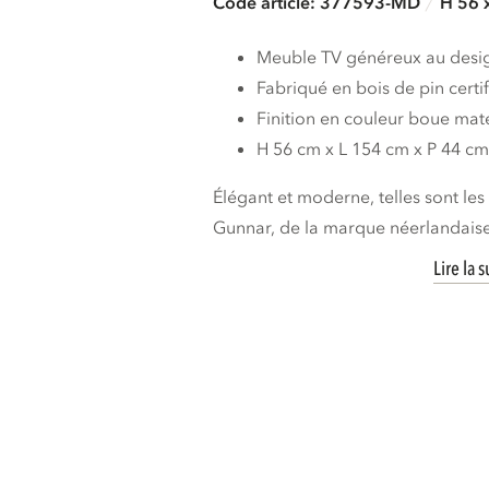
Code article: 377593-MD
H 56 
Meuble TV généreux au desi
Fabriqué en bois de pin certi
Finition en couleur boue mat
H 56 cm x L 154 cm x P 44 c
Élégant et moderne, telles sont le
Gunnar, de la marque néerlandaise
Lire la s