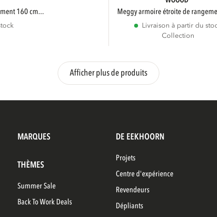
WOOOD
ement 160 cm...
meggy armoire étroite de rangeme
stock
Livraison à partir du sto
Collection
Afficher plus de produits
MARQUES
DE EEKHOORN
Projets
THÈMES
Centre d'expérience
Summer Sale
Revendeurs
Back To Work Deals
Dépliants