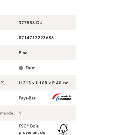
377558-DU
8714713223688
pine
dust
xP)
H 215 x L 108 x P 40 cm
Pays-Bas
mmande
1
FSC® Bois
provenant de