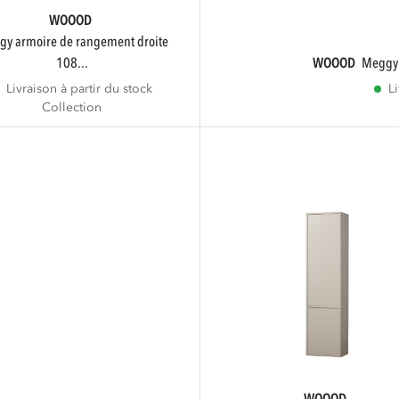
WOOOD
108...
WOOOD
megg
Livraison à partir du stock
L
Collection