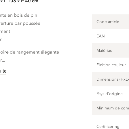
x L 108 x P 40 cm
te en bois de pin
Code article
erture par poussée
ement
EAN
cm
Matériau
moire de rangement élégante
...
Finition couleur
uite
Dimensions (HxL
Pays d'origine
Minimum de co
Certificering