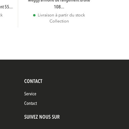
meggy armoire de rangement droite
nt 55...
108...
ck
Livraison à partir du stock
Collection
CONTACT
Service
Contact
SUIVEZ NOUS SUR