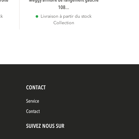
meggy armoire de rangement gauche
108...
ck
Livraison à partir du stock
Collection
CONTACT
Service
Contact
SUIVEZ NOUS SUR