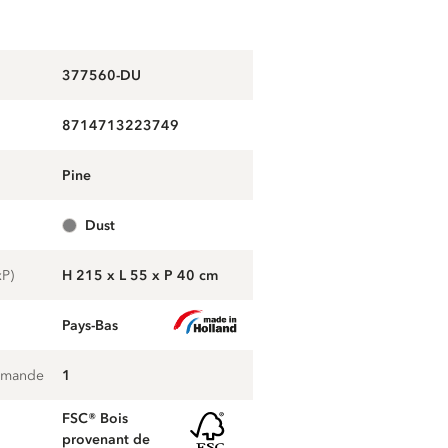
377560-DU
8714713223749
pine
dust
xP)
H 215 x L 55 x P 40 cm
Pays-Bas
mmande
1
FSC® Bois
provenant de