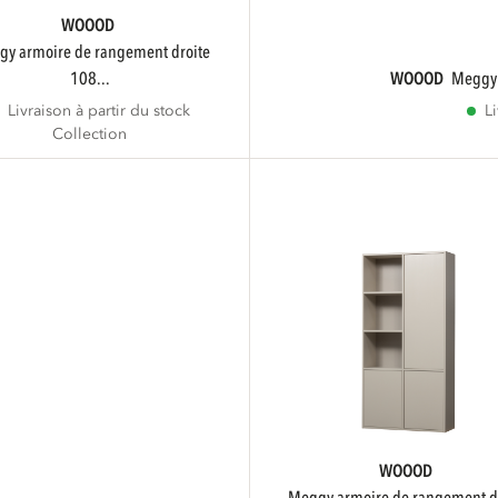
WOOOD
108...
WOOOD
megg
Livraison à partir du stock
L
Collection
WOOOD