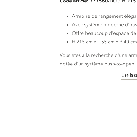
Code article: 377560-DU
H 215 
Armoire de rangement élégan
Avec système moderne d'ouv
Offre beaucoup d'espace de
H 215 cm x L 55 cm x P 40 c
Vous êtes à la recherche d'une ar
dotée d'un système push-to-open..
Lire la s