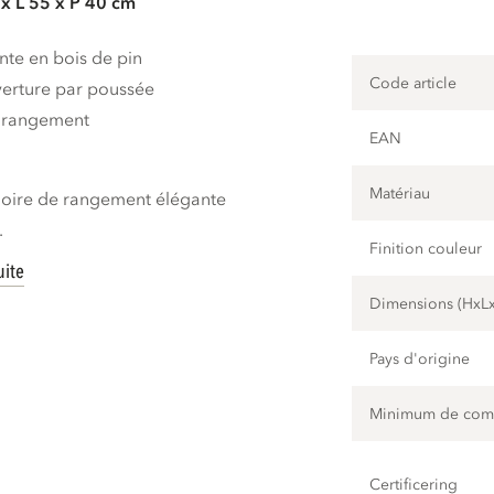
x L 55 x P 40 cm
te en bois de pin
Code article
erture par poussée
 rangement
EAN
m
Matériau
moire de rangement élégante
.
Finition couleur
uite
Dimensions (HxL
Pays d'origine
Minimum de co
Certificering