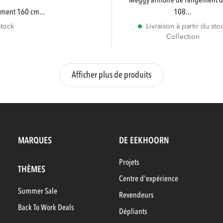
meggy armoire de rangement droite
ement 160 cm...
108...
stock
Livraison à partir du sto
Collection
Afficher plus de produits
MARQUES
DE EEKHOORN
Projets
THÈMES
Centre d'expérience
Summer Sale
Revendeurs
Back To Work Deals
Dépliants