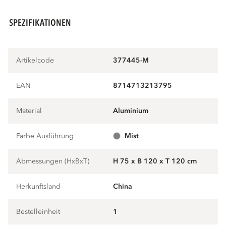
SPEZIFIKATIONEN
Artikelcode
377445-M
EAN
8714713213795
Material
aluminium
Farbe Ausführung
mist
Abmessungen (HxBxT)
H 75 x B 120 x T 120 cm
Herkunftsland
China
Bestelleinheit
1