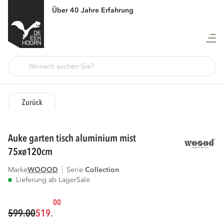
Über 40 Jahre Erfahrung
Zurück
auke garten tisch aluminium mist
75xø120cm
Marke
WOOOD
Serie
collection
Lieferung ab Lager
Sale
00
599.00
519.