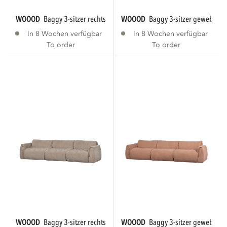
WOOOD
baggy 3-sitzer rechts webstoff warmes...
WOOOD
baggy 3-sitzer gewebte c
In 8 Wochen verfügbar
In 8 Wochen verfügbar
To order
To order
WOOOD
baggy 3-sitzer rechts 3d chenille sand...
WOOOD
baggy 3-sitzer gewebte ch