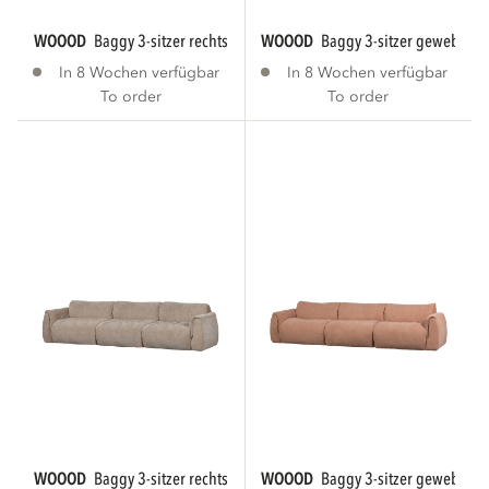
WOOOD
baggy 3-sitzer rechts webstoff warmes...
WOOOD
baggy 3-sitzer gewebte c
In 8 Wochen verfügbar
In 8 Wochen verfügbar
To order
To order
WOOOD
baggy 3-sitzer rechts 3d chenille sand...
WOOOD
baggy 3-sitzer gewebte ch