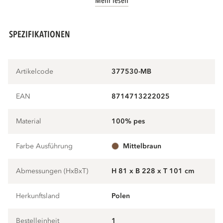
Mehr lesen
SPEZIFIKATIONEN
Artikelcode
377530-MB
EAN
8714713222025
Material
100% pes
Farbe Ausführung
mittelbraun
Abmessungen (HxBxT)
H 81 x B 228 x T 101 cm
Herkunftsland
Polen
Bestelleinheit
1