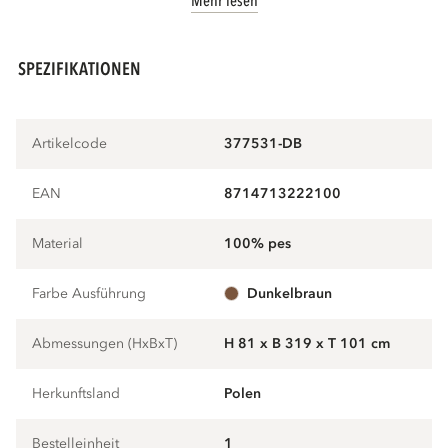
Mehr lesen
SPEZIFIKATIONEN
Artikelcode
377531-DB
EAN
8714713222100
Material
100% pes
Farbe Ausführung
dunkelbraun
Abmessungen (HxBxT)
H 81 x B 319 x T 101 cm
Herkunftsland
Polen
Bestelleinheit
1