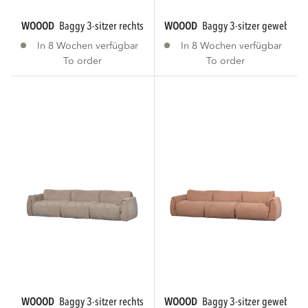
WOOOD
baggy 3-sitzer rechts webstoff warmes...
WOOOD
baggy 3-sitzer gewebte c
In 8 Wochen verfügbar
In 8 Wochen verfügbar
To order
To order
WOOOD
baggy 3-sitzer rechts 3d chenille sand...
WOOOD
baggy 3-sitzer gewebte ch