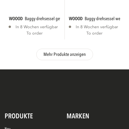
WOOOD
baggy drehsessel gewebte chenille...
WOOOD
baggy drehsessel webstof
In 8 Wochen verfügbar
In 8 Wochen verfügbar
To order
To order
Mehr Produkte anzeigen
PRODUKTE
MARKEN
Neu