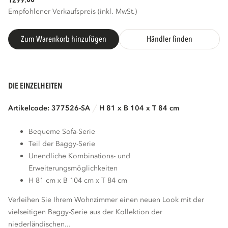
1299.
Empfohlener Verkaufspreis (inkl. MwSt.)
Zum Warenkorb hinzufügen
Händler finden
DIE EINZELHEITEN
Artikelcode: 377526-SA
H 81 x B 104 x T 84 cm
Bequeme Sofa-Serie
Teil der Baggy-Serie
Unendliche Kombinations- und
Erweiterungsmöglichkeiten
H 81 cm x B 104 cm x T 84 cm
Verleihen Sie Ihrem Wohnzimmer einen neuen Look mit der
vielseitigen Baggy-Serie aus der Kollektion der
niederländischen...