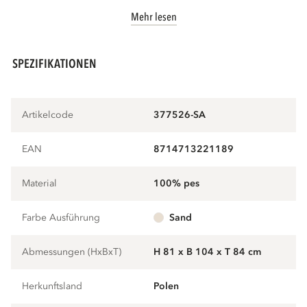
Mehr lesen
SPEZIFIKATIONEN
Artikelcode
377526-SA
EAN
8714713221189
Material
100% pes
Farbe Ausführung
sand
Abmessungen (HxBxT)
H 81 x B 104 x T 84 cm
Herkunftsland
Polen