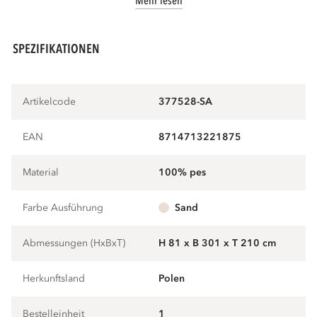
Mehr lesen
SPEZIFIKATIONEN
Artikelcode
377528-SA
EAN
8714713221875
Material
100% pes
Farbe Ausführung
sand
Abmessungen (HxBxT)
H 81 x B 301 x T 210 cm
Herkunftsland
Polen
Bestelleinheit
1