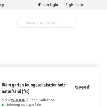
Händler-Login
Registrieren
ung
biam garten loungeset akazienholz
natur/sand [fsc]
Marke
WOOOD
Serie
collection
Lieferung ab Lager
Sale