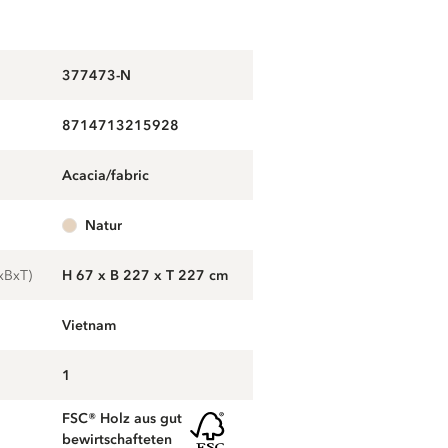
377473-N
8714713215928
acacia/fabric
g
natur
xBxT)
H 67 x B 227 x T 227 cm
Vietnam
1
FSC® Holz aus gut
bewirtschafteten