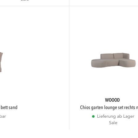
WOOOD
 bett sand
chios garten lounge set rechts 
bar
Lieferung ab Lager
Sale