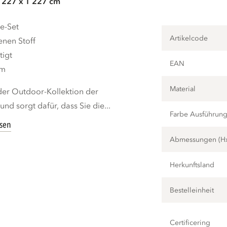
B 227 x T 227 cm
e-Set
Artikelcode
nen Stoff
tigt
EAN
cm
Material
er Outdoor-Kollektion der
 sorgt dafür, dass Sie die...
Farbe Ausführun
esen
Abmessungen (H
Herkunftsland
Bestelleinheit
Certificering