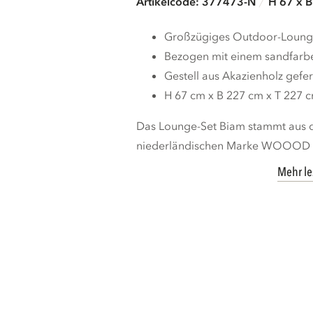
Artikelcode: 377473-N
H 67 x 
Großzügiges Outdoor-Loung
Bezogen mit einem sandfarbe
Gestell aus Akazienholz gefer
H 67 cm x B 227 cm x T 227 
Das Lounge-Set Biam stammt aus d
niederländischen Marke WOOOD und
Mehr l