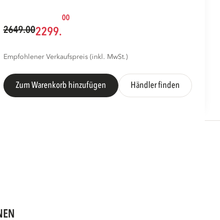
00
2649.00
2299.
Empfohlener Verkaufspreis (inkl. MwSt.)
Zum Warenkorb hinzufügen
Händler finden
NEN