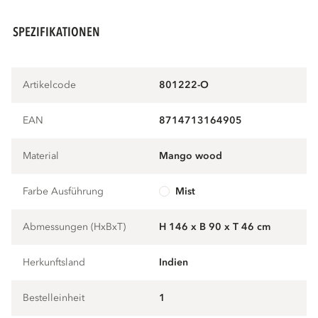
SPEZIFIKATIONEN
Artikelcode
801222-O
EAN
8714713164905
Material
mango wood
Farbe Ausführung
mist
Abmessungen (HxBxT)
H 146 x B 90 x T 46 cm
Herkunftsland
Indien
Bestelleinheit
1