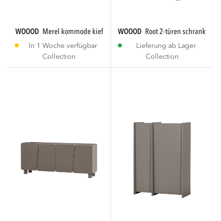
WOOOD
merel kommode kiefer bordeauxrot [fsc]...
WOOOD
root 2-türen schrank kiefer
In 1 Woche verfügbar
Lieferung ab Lager
Collection
Collection