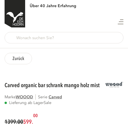
Über 40 Jahre Erfahrung
Zurück
carved organic bar schrank mango holz mist
Marke
WOOOD
Serie
carved
Lieferung ab Lager
Sale
00
1399.00
599.