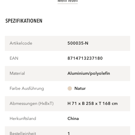
Mehr lesen
SPEZIFIKATIONEN
Artikelcode
500035-N
EAN
8714713237180
Material
aluminium/polyolefin
Farbe Ausführung
natur
Abmessungen (HxBxT)
H 71 x B 258 x T 168 cm
Herkunftsland
China
Bestelleinheit
1