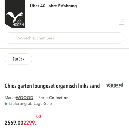
Über 40 Jahre Erfahrung
Zurück
chios garten loungeset organisch links sand
Marke
WOOOD
Serie
collection
Lieferung ab Lager
Sale
00
2569.00
2299.