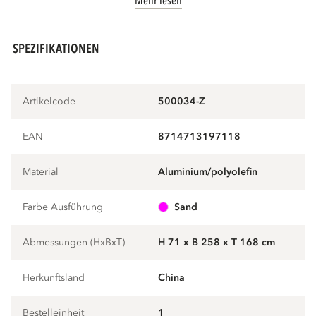
Mehr lesen
SPEZIFIKATIONEN
Artikelcode
500034-Z
EAN
8714713197118
Material
aluminium/polyolefin
Farbe Ausführung
sand
Abmessungen (HxBxT)
H 71 x B 258 x T 168 cm
Herkunftsland
China
Bestelleinheit
1