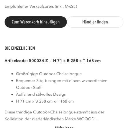
Empfohlener Verkaufspreis (inkl. MwSt.)
Zum Warenkorb hinzufügen
Händler finden
DIE EINZELHEITEN
Artikelcode: 500034-Z
H 71 x B 258 x T 168 cm
Großzügige Outdoor-Chaiselongue
Bequemer Sitz, bezogen mit einem wasserdichten
Outdoor-Stoff
Auffallend stilvolles Design
H 71 cm x B 258 cm x T 168 cm
Diese trendige Outdoor-Chaiselongue stammt aus der
Kollektion der niederländischen Marke WOOOD....