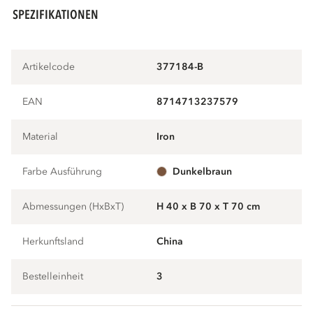
SPEZIFIKATIONEN
Artikelcode
377184-B
EAN
8714713237579
Material
iron
Farbe Ausführung
dunkelbraun
Abmessungen (HxBxT)
H 40 x B 70 x T 70 cm
Herkunftsland
China
Bestelleinheit
3