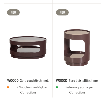
NEU
NEU
WOOOD
sero couchtisch metal/glass braun
WOOOD
sero beistelltisch metal/
In 2 Wochen verfügbar
Lieferung ab Lager
Collection
Collection