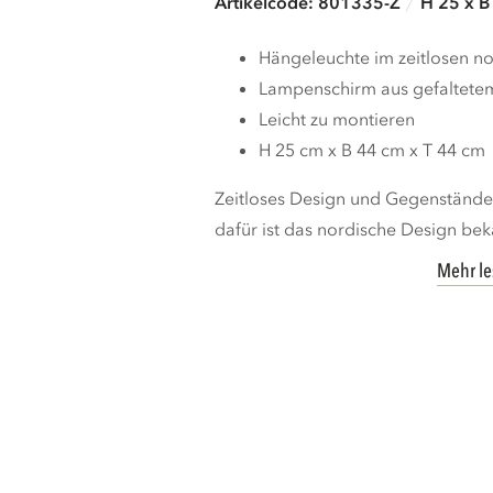
Artikelcode: 801335-Z
H 25 x B
Hängeleuchte im zeitlosen n
Lampenschirm aus gefaltete
Leicht zu montieren
H 25 cm x B 44 cm x T 44 cm
Zeitloses Design und Gegenstände,
dafür ist das nordische Design beka
Mehr l