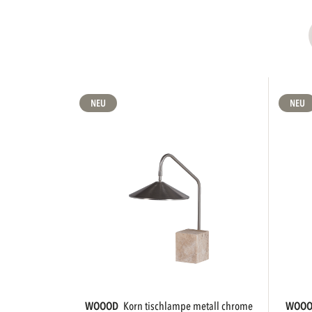
NEU
NEU
WOOOD
korn tischlampe metall chrome
WOO