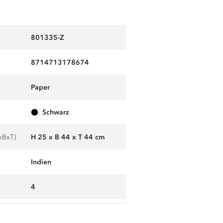
801335-Z
8714713178674
paper
g
schwarz
xBxT)
H 25 x B 44 x T 44 cm
Indien
4