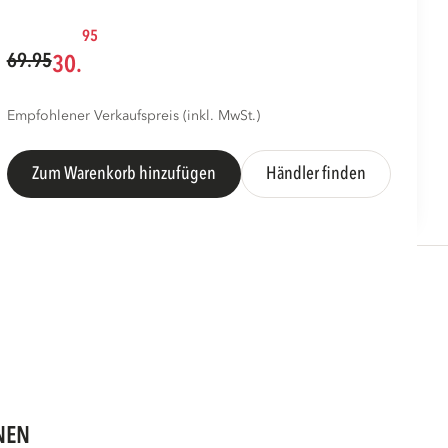
95
69.95
30.
Empfohlener Verkaufspreis (inkl. MwSt.)
Zum Warenkorb hinzufügen
Händler finden
NEN