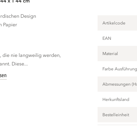
 44 x T 44 cm
ordischen Design
Artikelcode
m Papier
EAN
Material
 die nie langweilig werden,
nnt. Diese...
Farbe Ausführun
esen
Abmessungen (H
Herkunftsland
Bestelleinheit