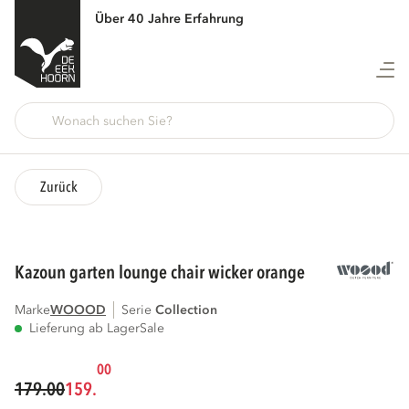
Über 40 Jahre Erfahrung
Zurück
kazoun garten lounge chair wicker orange
Marke
WOOOD
Serie
collection
Lieferung ab Lager
Sale
00
179.00
159.