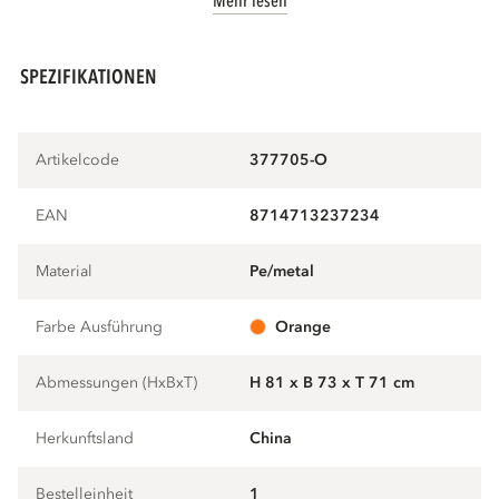
Mehr lesen
SPEZIFIKATIONEN
Artikelcode
377705-O
EAN
8714713237234
Material
pe/metal
Farbe Ausführung
orange
Abmessungen (HxBxT)
H 81 x B 73 x T 71 cm
Herkunftsland
China
Bestelleinheit
1