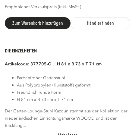
Empfohlener Verkaufspreis (inkl. MwSt.)
Zum Warenkorb hinzufügen
Händler finden
DIE EINZELHEITEN
Artikelcode: 377705-O
H 81 x B 73 x T 71 cm
Farbenfroher Gartenstuhl
Aus Polypropylen (Kunststoff) geformt
Freundlich runde Form
H 81 cm x B 73 cm x T 71 cm
Der Garten-Lounge-Stuhl Kazoun stammt aus der Kollektion der
niederländischen Einrichtungsmarke WOOOD und ist der
Blickfang...