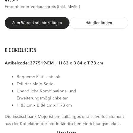
499.
Empfohlener Verkaufspreis (inkl. MwSt.)
3D
AR
Zum Warenkorb hinzufügen
Händler finden
DIE EINZELHEITEN
Artikelcode: 377519-EM
H 83 x B 84 x T 73 cm
Bequeme Esstischbank
Teil der Mojo-Serie
Unendliche Kombinations- und
Erweiterungsmöglichkeiten
H 83 cm x B 84 cm x T 73 cm
Die Esstischbank Mojo ist ein auffälliges und stilvolles Element
aus der Kollektion der niederländischen Einrichtungsmarke...