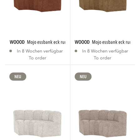
WOOOD
mojo essbank eck rund mit rückenlehne...
WOOOD
mojo essbank eck rund m
In 8 Wochen verfügbar
In 8 Wochen verfügbar
To order
To order
NEU
NEU