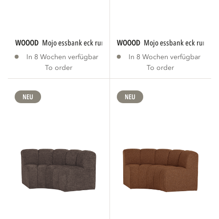
WOOOD
mojo essbank eck rund mit rückenlehne...
WOOOD
mojo essbank eck rund m
In 8 Wochen verfügbar
In 8 Wochen verfügbar
To order
To order
NEU
NEU