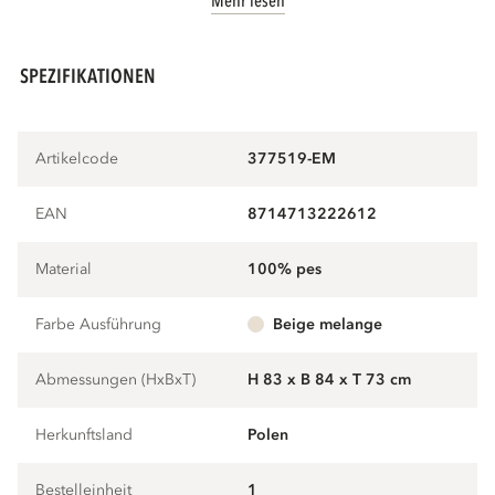
Mehr lesen
SPEZIFIKATIONEN
Artikelcode
377519-EM
EAN
8714713222612
Material
100% pes
Farbe Ausführung
beige melange
Abmessungen (HxBxT)
H 83 x B 84 x T 73 cm
Herkunftsland
Polen
Bestelleinheit
1