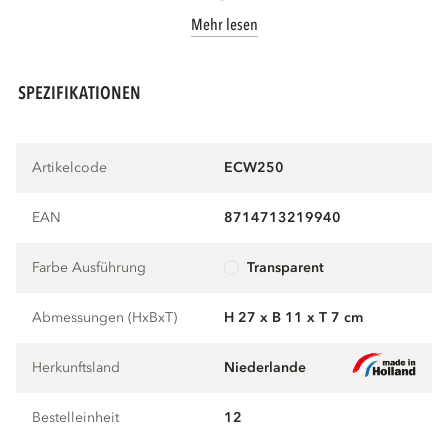
Mehr lesen
SPEZIFIKATIONEN
Artikelcode
ECW250
EAN
8714713219940
Farbe Ausführung
transparent
Abmessungen (HxBxT)
H 27 x B 11 x T 7 cm
Herkunftsland
Niederlande
Bestelleinheit
12