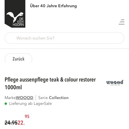
Über 40 Jahre Erfahrung
Zurück
pflege aussenpflege teak & colour restorer
1000ml
Marke
WOOOD
Serie
collection
Lieferung ab Lager
Sale
95
24.95
22.