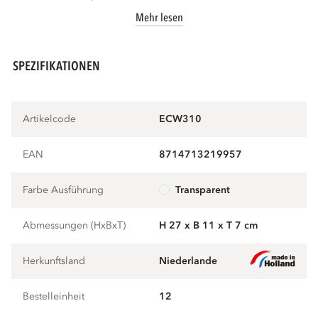
Mehr lesen
SPEZIFIKATIONEN
Artikelcode
ECW310
EAN
8714713219957
Farbe Ausführung
transparent
Abmessungen (HxBxT)
H 27 x B 11 x T 7 cm
Herkunftsland
Niederlande
Bestelleinheit
12